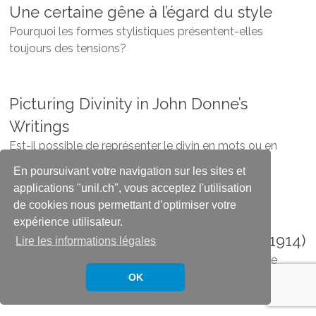
Une certaine gêne à l’égard du style
Pourquoi les formes stylistiques présentent-elles
toujours des tensions?
Picturing Divinity in John Donne’s
Writings
Est-il possible de représenter le divin en mots ou en
images?
En poursuivant votre navigation sur les sites et
applications "unil.ch", vous acceptez l'utilisation
de cookies nous permettant d’optimiser votre
La Suisse et les Empires. Affirmation
expérience utilisateur.
d’une puissance économique (1857-1914)
Lire les informations légales
Comment la Suisse est-elle devenue une puissance
économique d’envergure mondiale?
OK