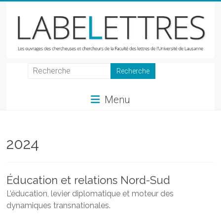
Skip
to
content
LabeLettres
Les
Menu
ouvrages
des
chercheuses
et
2024
chercheurs
de
la
Éducation et relations Nord-Sud
Faculté
L’éducation, levier diplomatique et moteur des
des
dynamiques transnationales.
lettres