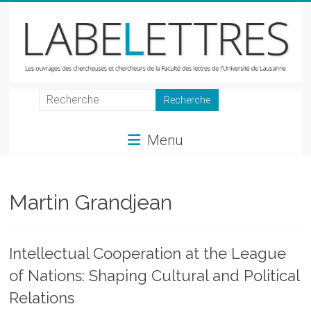
Skip
to
content
LabeLettres
Les
Menu
ouvrages
des
chercheuses
et
Martin Grandjean
chercheurs
de
la
Intellectual Cooperation at the League
Faculté
of Nations: Shaping Cultural and Political
des
lettres
Relations