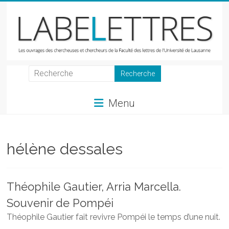
Skip
to
content
LabeLettres
Les
Menu
ouvrages
des
chercheuses
et
hélène dessales
chercheurs
de
la
Théophile Gautier, Arria Marcella.
Faculté
Souvenir de Pompéi
des
lettres
Théophile Gautier fait revivre Pompéi le temps d’une nuit.