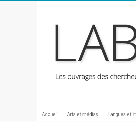
Skip
to
content
LabeLettres
Les
Accueil
Arts et médias
Langues et li
ouvrages
des
chercheuses