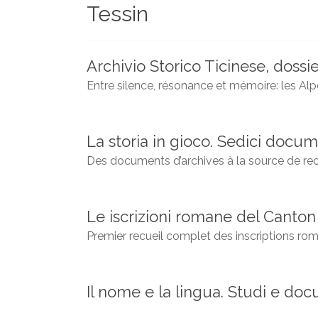
Tessin
et
chercheurs
de
la
Archivio Storico Ticinese, dossie
Faculté
Entre silence, résonance et mémoire: les Alp
des
lettres
La storia in gioco. Sedici docume
Des documents d’archives à la source de recon
Le iscrizioni romane del Canton
Premier recueil complet des inscriptions roma
Il nome e la lingua. Studi e docu