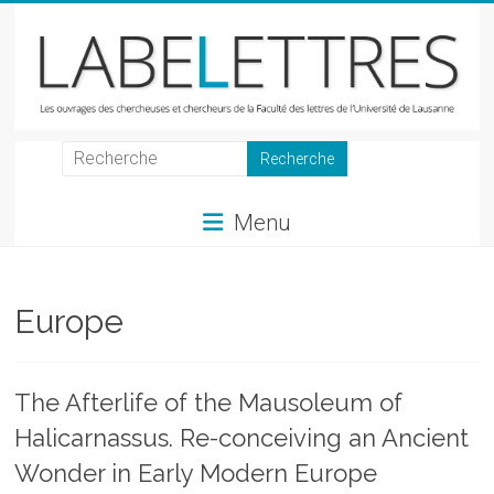
Skip
to
content
LabeLettres
Les
Menu
ouvrages
des
chercheuses
et
Europe
chercheurs
de
la
The Afterlife of the Mausoleum of
Faculté
Halicarnassus. Re-conceiving an Ancient
des
lettres
Wonder in Early Modern Europe