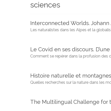
sciences
et
chercheurs
de
la
Interconnected Worlds. Johann J
Faculté
Les naturalistes dans les Alpes et la globalis
des
lettres
Le Covid en ses discours. D’une 
Comment se repérer dans la profusion des d
Histoire naturelle et montagnes
Quelles recherches sur la nature dans les mo
The Multilingual Challenge for 