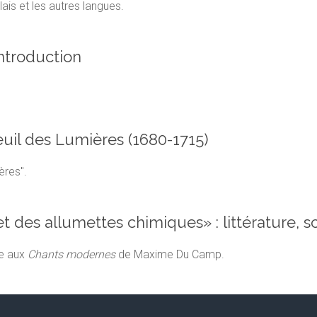
ais et les autres langues.
ntroduction
uil des Lumières (1680-1715)
ères".
t des allumettes chimiques» : littérature, s
e aux
Chants modernes
de Maxime Du Camp.