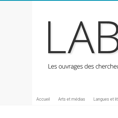
Skip
to
content
LabeLettres
Les
Accueil
Arts et médias
Langues et li
ouvrages
des
chercheuses