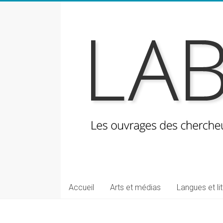
Skip
to
content
LabeLettres
Les
Accueil
Arts et médias
Langues et li
ouvrages
des
chercheuses