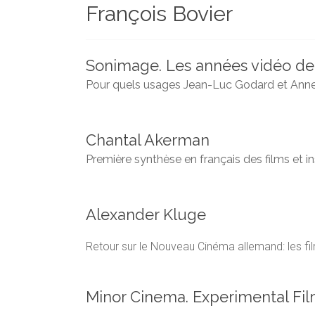
François Bovier
et
chercheurs
de
la
Sonimage. Les années vidéo de
Faculté
Pour quels usages Jean-Luc Godard et Anne-Ma
des
lettres
Chantal Akerman
Première synthèse en français des films et i
Alexander Kluge
Retour sur le Nouveau Cinéma allemand: les fi
Minor Cinema. Experimental Fil