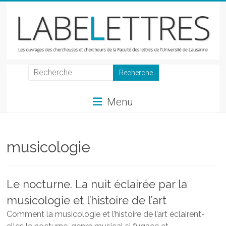
Skip
to
content
LabeLettres
Les
Menu
ouvrages
des
chercheuses
et
musicologie
chercheurs
de
la
Le nocturne. La nuit éclairée par la
Faculté
musicologie et l’histoire de l’art
des
lettres
Comment la musicologie et l’histoire de l’art éclairent-