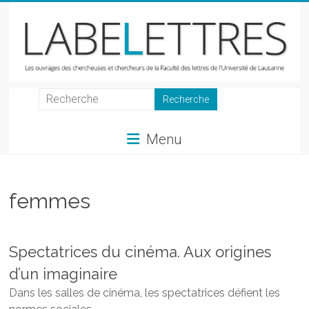
Skip
to
content
LabeLettres
Les
Menu
ouvrages
des
chercheuses
et
femmes
chercheurs
de
la
Spectatrices du cinéma. Aux origines
Faculté
d’un imaginaire
des
lettres
Dans les salles de cinéma, les spectatrices défient les