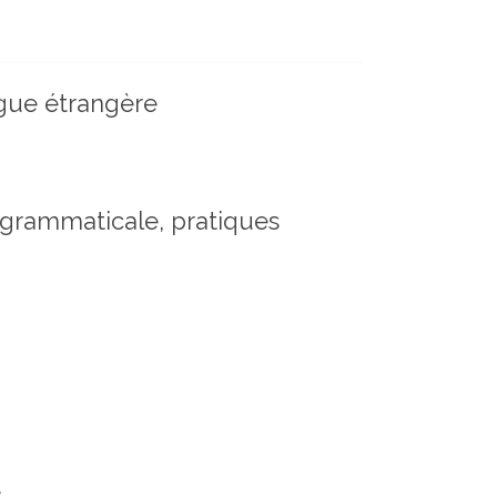
ngue étrangère
n grammaticale, pratiques
e