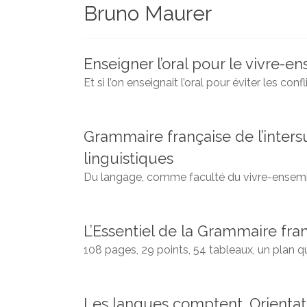
Bruno Maurer
et
chercheurs
de
la
Enseigner l’oral pour le vivre-e
Faculté
Et si l’on enseignait l’oral pour éviter les conf
des
lettres
Grammaire française de l’inters
linguistiques
Du langage, comme faculté du vivre-ensemble
L’Essentiel de la Grammaire fra
108 pages, 29 points, 54 tableaux, un plan qu
Les langues comptent. Orientat