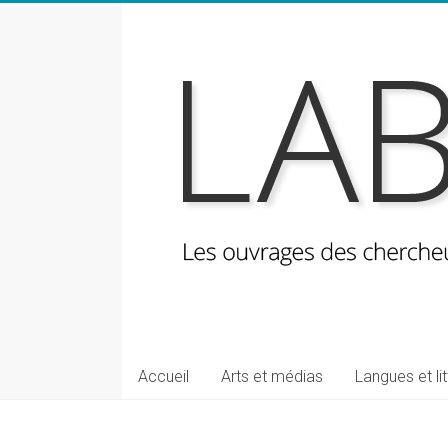
Skip
to
content
LabeLettres
Les
Accueil
Arts et médias
Langues et li
ouvrages
des
chercheuses