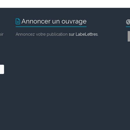
Annoncer un ouvrage
@
ir
Annoncez votre publication
sur LabeLettres
.