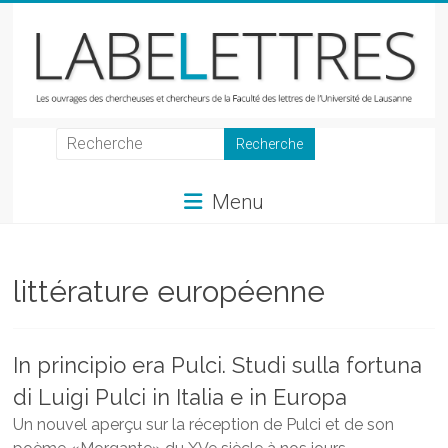
Skip
to
content
LabeLettres
Les
Menu
ouvrages
des
chercheuses
et
littérature européenne
chercheurs
de
la
In principio era Pulci. Studi sulla fortuna
Faculté
di Luigi Pulci in Italia e in Europa
des
lettres
Un nouvel aperçu sur la réception de Pulci et de son