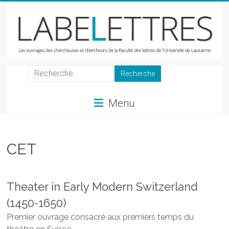
Skip
to
content
LabeLettres
Les
Menu
ouvrages
des
chercheuses
et
CET
chercheurs
de
la
Theater in Early Modern Switzerland
Faculté
(1450-1650)
des
lettres
Premier ouvrage consacré aux premiers temps du