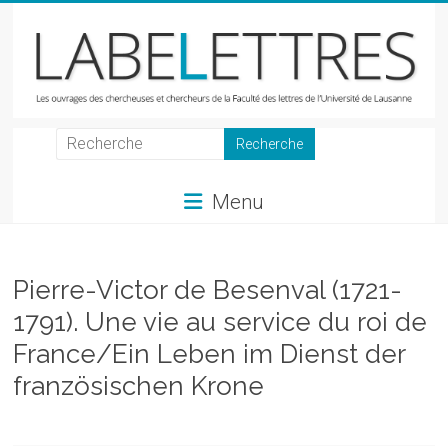
Skip
to
content
LabeLettres
Les
Menu
ouvrages
des
chercheuses
et
Pierre-Victor de Besenval (1721-
chercheurs
1791). Une vie au service du roi de
de
France/Ein Leben im Dienst der
la
Faculté
französischen Krone
des
lettres