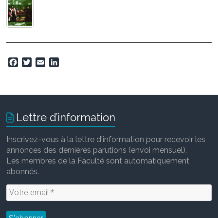
F
T
E
L
a
w
m
i
c
i
a
n
e
t
i
k
b
t
l
e
o
e
d
Lettre d’information
o
r
I
k
n
Inscrivez-vous à la lettre d'information pour recevoir les
annonces des dernières parutions (envoi mensuel).
Les membres de la Faculté sont automatiquement
abonnés.