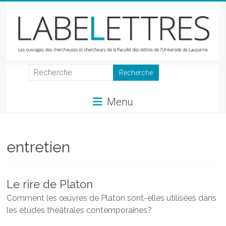
Skip
to
content
LabeLettres
Les
Menu
ouvrages
des
chercheuses
et
entretien
chercheurs
de
la
Le rire de Platon
Faculté
Comment les œuvres de Platon sont-elles utilisées dans
des
les études théâtrales contemporaines?
lettres