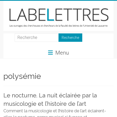
Skip
to
content
LabeLettres
Les
Menu
ouvrages
des
chercheuses
et
polysémie
chercheurs
de
la
Le nocturne. La nuit éclairée par la
Faculté
musicologie et l’histoire de l’art
des
lettres
Comment la musicologie et l’histoire de l’art éclairent-