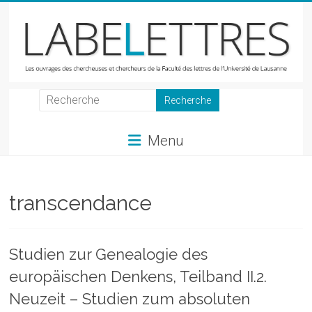
Skip
to
content
LabeLettres
Les
Menu
ouvrages
des
chercheuses
et
transcendance
chercheurs
de
la
Studien zur Genealogie des
Faculté
europäischen Denkens, Teilband II.2.
des
lettres
Neuzeit – Studien zum absoluten