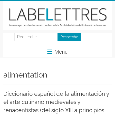
Skip
to
content
LabeLettres
Les
Menu
ouvrages
des
chercheuses
et
alimentation
chercheurs
de
la
Diccionario español de la alimentación y
Faculté
el arte culinario medievales y
des
lettres
renacentistas (del siglo XIII a principios