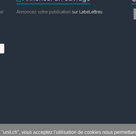
ir
Annoncez votre publication
sur LabeLettres
.
s "unil.ch", vous acceptez l'utilisation de cookies nous permetta