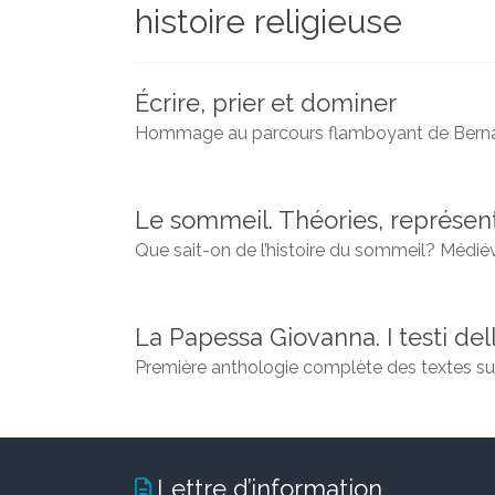
histoire religieuse
et
chercheurs
de
la
Écrire, prier et dominer
Faculté
Hommage au parcours flamboyant
de Bern
des
lettres
Le sommeil. Théories, représe
Que sait-on de l’histoire du sommeil? Médiév
La Papessa Giovanna. I testi de
Première anthologie complète des textes su
Lettre d’information