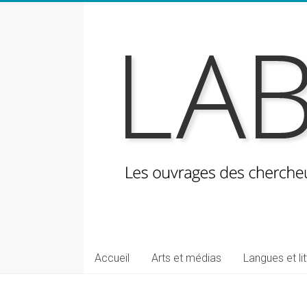
Skip
to
content
LabeLettres
Les
Accueil
Arts et médias
Langues et li
ouvrages
des
chercheuses