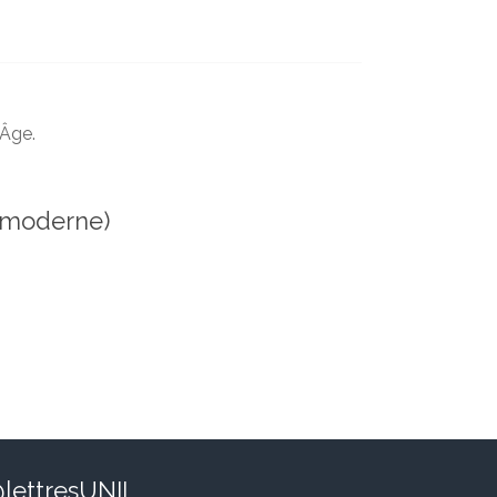
 Âge.
e moderne)
lettresUNIL