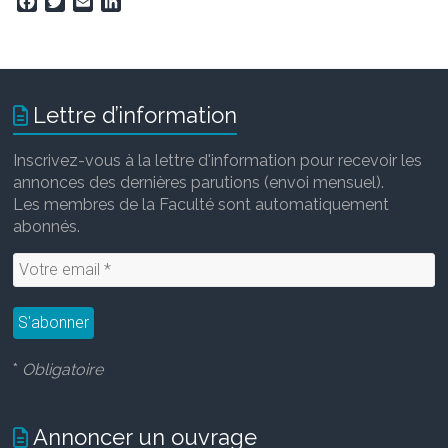
F
T
E
L
a
w
m
i
c
i
a
n
e
t
i
k
b
t
l
e
o
e
d
Lettre d’information
o
r
I
k
n
Inscrivez-vous à la lettre d'information pour recevoir les
annonces des dernières parutions (envoi mensuel).
Les membres de la Faculté sont automatiquement
abonnés.
*
Obligatoire
Annoncer un ouvrage