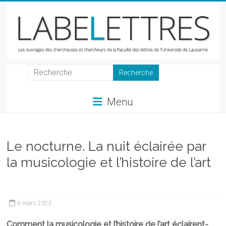
Skip
to
content
LabeLettres
Les
Menu
ouvrages
des
chercheuses
et
Le nocturne. La nuit éclairée par
chercheurs
la musicologie et l’histoire de l’art
de
la
Faculté
des
6 mars 2025
lettres
Comment la musicologie et l’histoire de l’art éclairent-