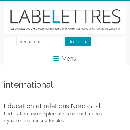
Skip
to
content
LabeLettres
Les
Menu
ouvrages
des
chercheuses
et
international
chercheurs
de
la
Éducation et relations Nord-Sud
Faculté
L’éducation, levier diplomatique et moteur des
des
dynamiques transnationales.
lettres