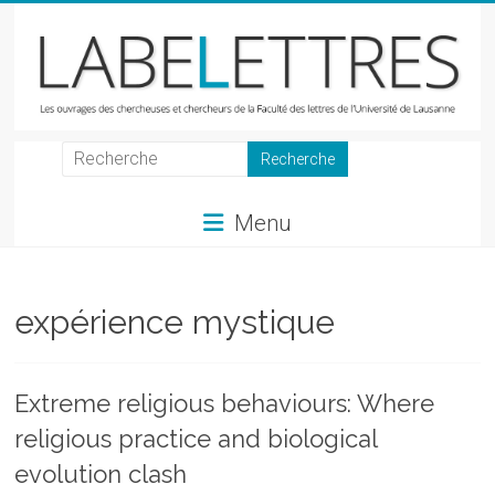
Skip
to
content
LabeLettres
Les
Menu
ouvrages
des
chercheuses
et
expérience mystique
chercheurs
de
la
Extreme religious behaviours: Where
Faculté
religious practice and biological
des
lettres
evolution clash