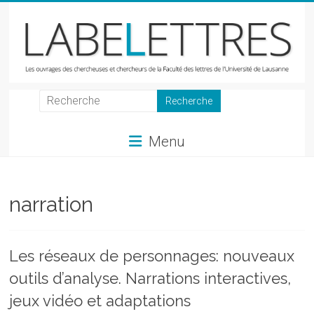
Skip
to
content
LabeLettres
Les
Menu
ouvrages
des
chercheuses
et
narration
chercheurs
de
la
Les réseaux de personnages: nouveaux
Faculté
outils d’analyse. Narrations interactives,
des
lettres
jeux vidéo et adaptations