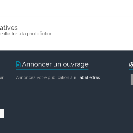
ratives
 illustré à la photofiction.
Annoncer un ouvrage
@
ir
Annoncez votre publication
sur LabeLettres
.