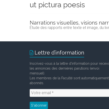
ut pictura poesis
et
chercheurs
de
la
Narrations visuelles, visions nar
Faculté
Étude des rapports entre texte et image, du livre
des
lettres
Lettre d’information
Inscrivez-vous à la lettre d'information pour recevo
les annonces des dernières parutions (envoi
mensuel).
Les membres de la Faculté sont automatiquement
abonnés.