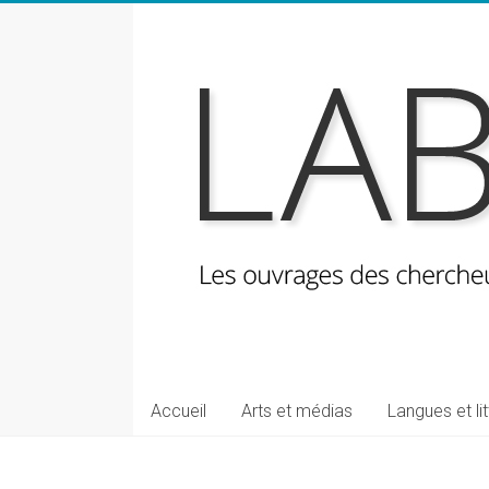
Skip
to
content
LabeLettres
Les
Accueil
Arts et médias
Langues et li
ouvrages
des
chercheuses