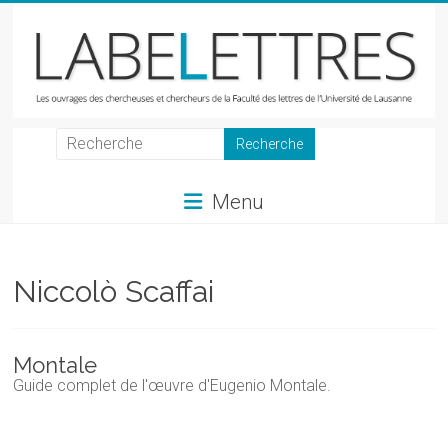
Skip
to
content
LabeLettres
Les
Menu
ouvrages
des
chercheuses
et
Niccolò Scaffai
chercheurs
de
la
Montale
Faculté
Guide complet de l'œuvre d'Eugenio Montale.
des
lettres