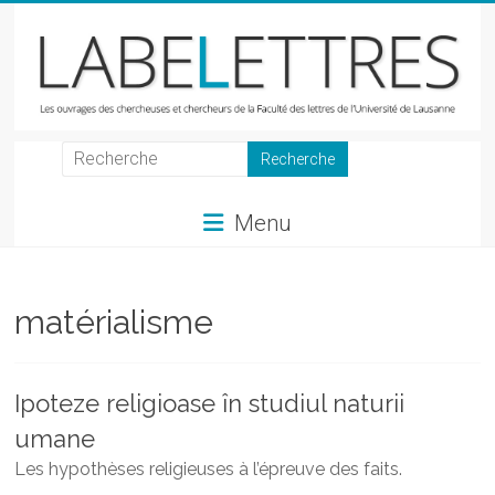
Skip
to
content
LabeLettres
Les
Menu
ouvrages
des
chercheuses
et
matérialisme
chercheurs
de
la
Ipoteze religioase în studiul naturii
Faculté
umane
des
lettres
Les hypothèses religieuses à l’épreuve des faits.