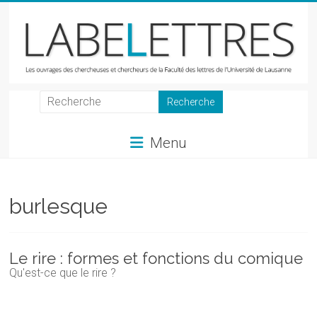
Skip
to
content
LabeLettres
Les
Menu
ouvrages
des
chercheuses
et
burlesque
chercheurs
de
la
Le rire : formes et fonctions du comique
Faculté
Qu'est-ce que le rire ?
des
lettres