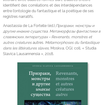
identifient des corrélations et des interdépendances
entre l’ontologie du fantastique et la poétique de ses
registres narratifs.
Anastassia de La Fortelle (éd.),
Призраки, монстры и
другие инакие
существа
. Метаморфозы фантастики в
славянских литературах = Revenants, monstres et
autres créatures
autres
. Métamorphoses du
fantastique
dans les littératures slaves
, Moskva, OGI, coll. « Studia
Slavica Lausannensia », 2018.