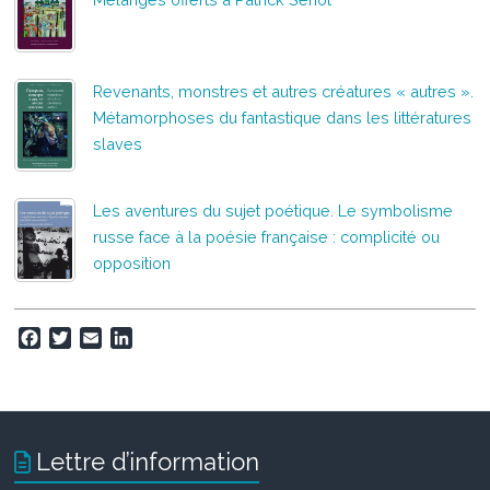
Revenants, monstres et autres créatures « autres ».
Métamorphoses du fantastique dans les littératures
slaves
Les aventures du sujet poétique. Le symbolisme
russe face à la poésie française : complicité ou
opposition
F
T
E
L
a
w
m
i
c
i
a
n
e
t
i
k
b
t
l
e
o
e
d
Lettre d’information
o
r
I