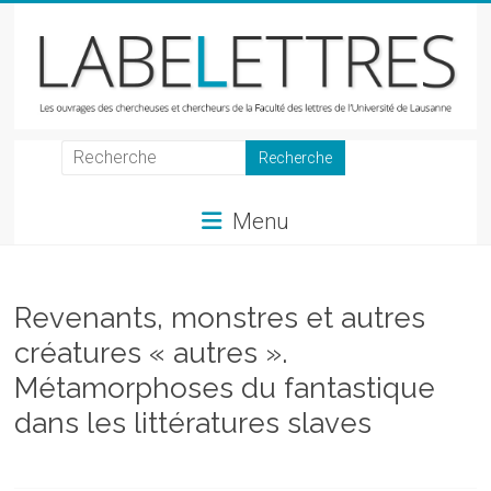
Skip
to
content
LabeLettres
Les
Menu
ouvrages
des
chercheuses
et
Revenants, monstres et autres
chercheurs
créatures « autres ».
de
Métamorphoses du fantastique
la
Faculté
dans les littératures slaves
des
lettres