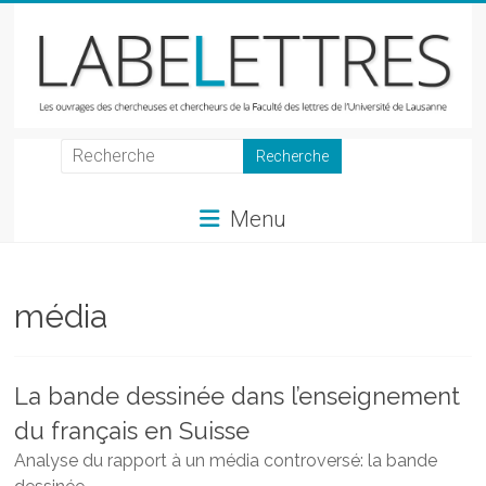
Skip
to
content
LabeLettres
Les
Menu
ouvrages
des
chercheuses
et
média
chercheurs
de
la
La bande dessinée dans l’enseignement
Faculté
du français en Suisse
des
lettres
Analyse du rapport à un média controversé: la bande