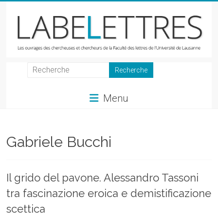
Skip
to
content
LabeLettres
Les
Menu
ouvrages
des
chercheuses
et
Gabriele Bucchi
chercheurs
de
la
Il grido del pavone. Alessandro Tassoni
Faculté
tra fascinazione eroica e demistificazione
des
lettres
scettica