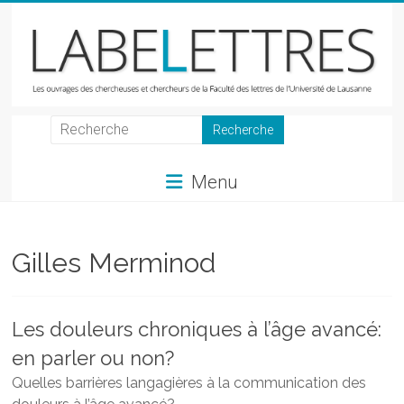
Skip
to
content
LabeLettres
Les
Menu
ouvrages
des
chercheuses
et
Gilles Merminod
chercheurs
de
la
Les douleurs chroniques à l’âge avancé:
Faculté
en parler ou non?
des
lettres
Quelles barrières langagières à la communication des