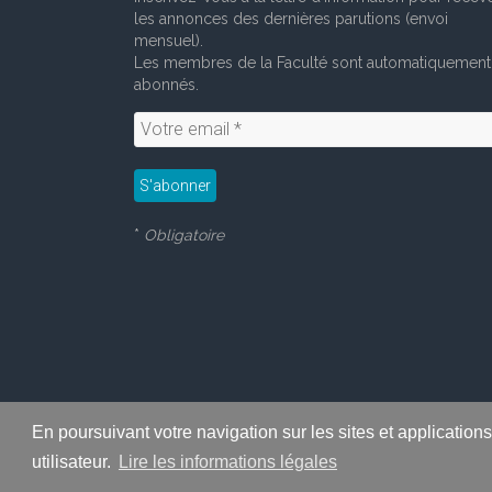
les annonces des dernières parutions (envoi
mensuel).
Les membres de la Faculté sont automatiquement
abonnés.
*
Obligatoire
En poursuivant votre navigation sur les sites et application
Copyright © 2026
LabeLettres
. All
utilisateur.
Lire les informations légales
Thème
Accelerate
par ThemeGrill. Propulsé par
WordPress
.