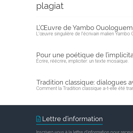
plagiat
et
chercheurs
de
la
L’Œuvre de Yambo Ouologuem. U
Faculté
L’œuvre singulière de l’écrivain malien Yamb
des
lettres
Pour une poétique de l’implicitat
Écrire, réécrire, impliciter: un texte mosaïque.
Tradition classique: dialogues a
Comment la Tradition classique a-t-elle été tr
Lettre d’information
Inscrivez-vous à la lettre d'information pour recevo