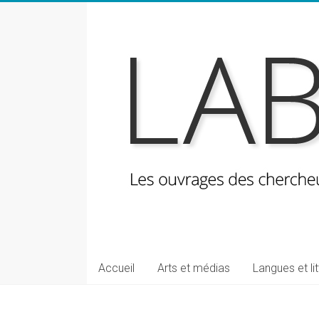
Skip
to
content
LabeLettres
Les
Accueil
Arts et médias
Langues et li
ouvrages
des
chercheuses