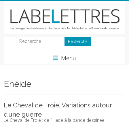
Skip
to
content
LabeLettres
Les
Menu
ouvrages
des
chercheuses
et
Enéide
chercheurs
de
la
Le Cheval de Troie. Variations autour
Faculté
d’une guerre
des
Le Cheval de Troie : de l'Iliade à la bande dessinée.
lettres