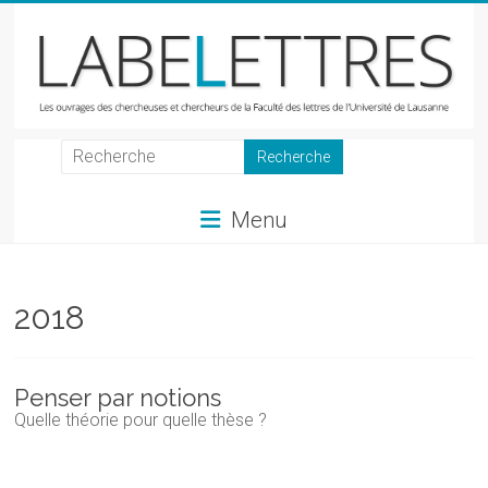
Skip
to
content
LabeLettres
Les
Menu
ouvrages
des
chercheuses
et
2018
chercheurs
de
la
Penser par notions
Faculté
Quelle théorie pour quelle thèse ?
des
lettres