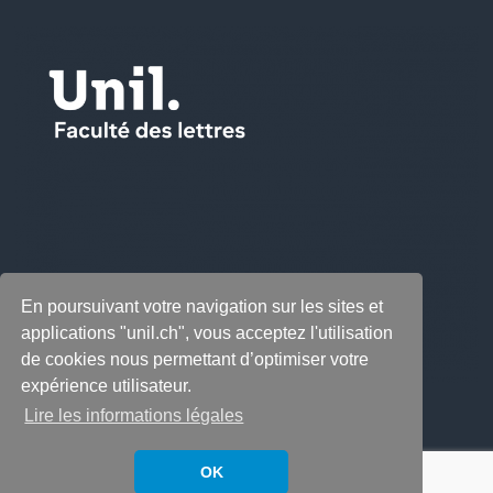
En poursuivant votre navigation sur les sites et
applications "unil.ch", vous acceptez l'utilisation
de cookies nous permettant d’optimiser votre
expérience utilisateur.
Lire les informations légales
OK
Copyright © 2026
LabeLettres
. All rights reserved.