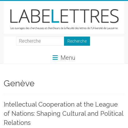
Skip
to
content
LabeLettres
Les
Menu
ouvrages
des
chercheuses
et
Genève
chercheurs
de
la
Intellectual Cooperation at the League
Faculté
of Nations: Shaping Cultural and Political
des
lettres
Relations