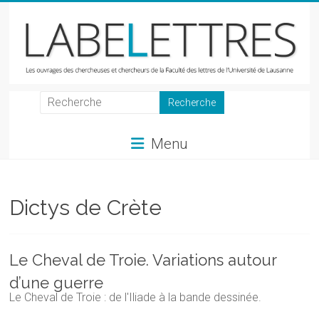
Skip
to
content
LabeLettres
Les
Menu
ouvrages
des
chercheuses
et
Dictys de Crète
chercheurs
de
la
Le Cheval de Troie. Variations autour
Faculté
d’une guerre
des
Le Cheval de Troie : de l'Iliade à la bande dessinée.
lettres