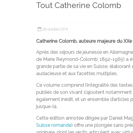
Tout Catherine Colomb
et
chercheurs
de
la
28 octobre 2019
Faculté
des
Catherine Colomb, auteure majeure du XXe 
lettres
Après des séjours de jeunesse en Allemagn
de Marie Reymond-Colomb, 1892-1965) a étudi
grande partie de sa vie en Suisse, élaboran
audacieuse et aux facettes multiples.
Ce volume comprend l’intégralité des textes 
publiés de son vivant s’ajoutent notamment 
également inédit, et un ensemble d’articles p
jusque-là.
Cette édition annotée dirigée par Daniel Mag
Suisse romande
) offre une plongée sans pr
originale, dont les récits articulent avec virtu