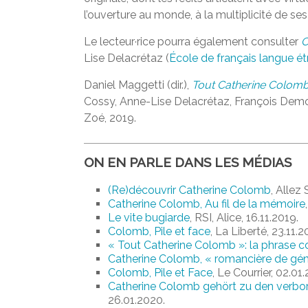
l’ouverture au monde, à la multiplicité de ses c
Le lecteur·rice pourra également consulter
C
Lise Delacrétaz (
École de français langue é
Daniel Maggetti (dir.),
Tout Catherine Colom
Cossy, Anne-Lise Delacrétaz, François Demo
Zoé, 2019.
ON EN PARLE DANS LES MÉDIAS
(Re)découvrir Catherine Colomb
, Allez 
Catherine Colomb, Au fil de la mémoire
Le vite bugiarde
, RSI, Alice, 16.11.2019.
Colomb, Pile et face
, La Liberté, 23.11.2
« Tout Catherine Colomb »: la phrase 
Catherine Colomb, « romancière de gén
Colomb, Pile et Face
, Le Courrier, 02.01
Catherine Colomb gehört zu den verbor
26.01.2020.