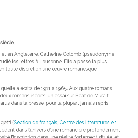
siècle.
e et en Angleterre, Catherine Colomb (pseudonyme
é les lettres à Lausanne. Elle a passé la plus
t en toute discrétion une œuvre romanesque
qu’elle a écrits de 1911 à 1965. Aux quatre romans
deux romans inédits, un essai sur Béat de Muralt
arus dans la presse, pour la plupart jamais repris
getti (
Section de français
,
Centre des littératures en
écédent dans l’univers d’une romancière profondément
osité l’inscription dans une réalité fortement située, et