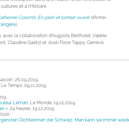
ultures et à l’Histoire.
atherine Colomb. En plein et lointain avenir
d’Anne-
trangère
).
b
,
avec la collaboration d’Auguste Bertholet, Valérie
nt, Claudine Gaetzi et José-Flore Tappy, Genève,
Savoir!, 26.09.2019.
, Le Temps, 09.11.2019.
019.
couleur Léman
, Le Monde, 19.12.2019.
ie »
, 24 heures, 19.12.2019.
.2020.
gensten Dichterinnen der Schweiz. Man kann sie immer wied