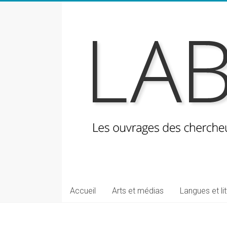
Skip
to
content
LabeLettres
Les
Accueil
Arts et médias
Langues et li
ouvrages
des
chercheuses