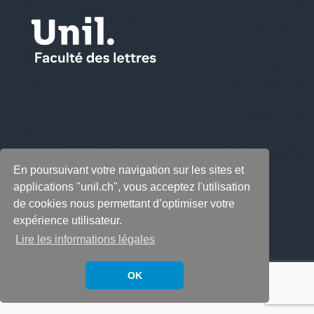
En poursuivant votre navigation sur les sites et
applications "unil.ch", vous acceptez l'utilisation
de cookies nous permettant d’optimiser votre
expérience utilisateur.
Lire les informations légales
OK
Copyright © 2026
LabeLettres
. All rights reserved.
Thème
Accelerate
par ThemeGrill. Propulsé par
WordPress
.