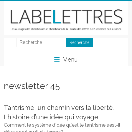
Skip
to
content
LabeLettres
Les
Menu
ouvrages
des
chercheuses
et
newsletter 45
chercheurs
de
la
Tantrisme, un chemin vers la liberté.
Faculté
L’histoire d’une idée qui voyage
des
lettres
Comment le système d’idée qu’est le tantrisme s’est-il