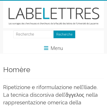
Skip
to
content
LabeLettres
Les
Menu
ouvrages
des
chercheuses
et
Homère
chercheurs
de
la
Ripetizione e riformulazione nell’Iliade.
Faculté
La tecnica discorsiva dell’ἄγγελος nella
des
lettres
rappresentazione omerica della