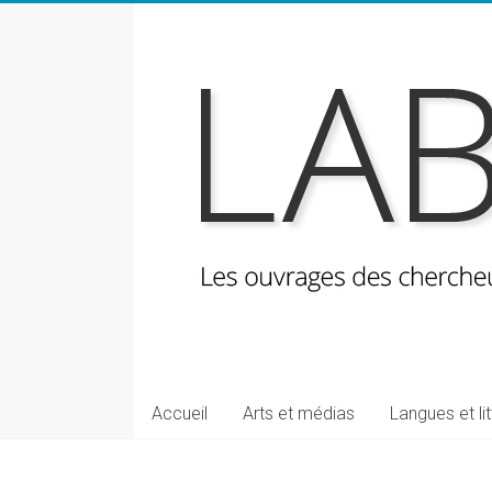
Skip
to
content
LabeLettres
Les
Accueil
Arts et médias
Langues et li
ouvrages
des
chercheuses