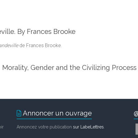
ville. By Frances Brooke
andeville
de Frances Brooke.
 Morality, Gender and the Civilizing Process
Annoncer un ouvrage
@
ir
Annoncez votre publication
sur LabeLettres
.