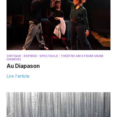
CRITIQUE
/
EXPIRED
/
SPECTACLE
/
THÉÂTRE AM STRAM GRAM
(GENÈVE)
Au Diapason
Lire l'article