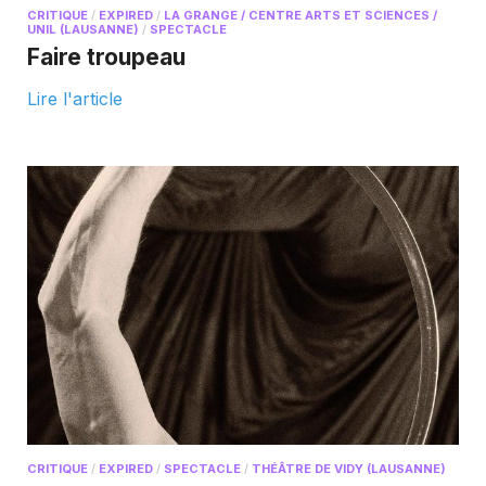
CRITIQUE
/
EXPIRED
/
LA GRANGE / CENTRE ARTS ET SCIENCES /
UNIL (LAUSANNE)
/
SPECTACLE
Faire troupeau
Lire l'article
CRITIQUE
/
EXPIRED
/
SPECTACLE
/
THÉÂTRE DE VIDY (LAUSANNE)