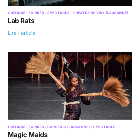
CRITIQUE
/
EXPIRED
/
SPECTACLE
/
THÉÂTRE DE VIDY (LAUSANNE)
Lab Rats
Lire l'article
CRITIQUE
/
EXPIRED
/
L'ARSENIC (LAUSANNE)
/
SPECTACLE
Magic Maids