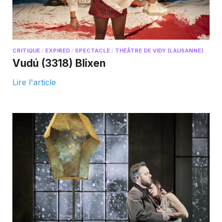
CRITIQUE
/
EXPIRED
/
SPECTACLE
/
THÉÂTRE DE VIDY (LAUSANNE)
Vudú (3318) Blixen
Lire l'article