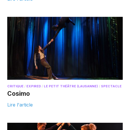
CRITIQUE
/
EXPIRED
/
LE PETIT THÉÂTRE (LAUSANNE)
/
SPECTACLE
Cosimo
Lire l'article