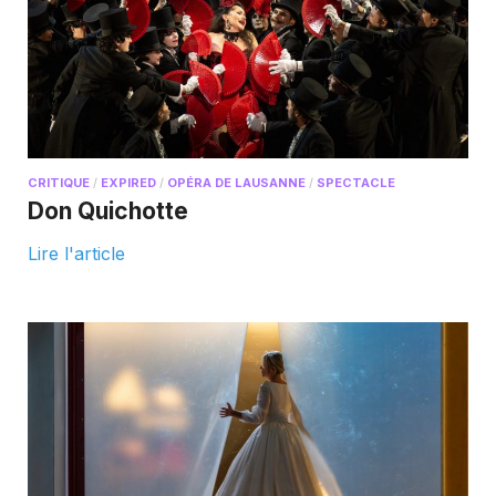
CRITIQUE
/
EXPIRED
/
OPÉRA DE LAUSANNE
/
SPECTACLE
Don Quichotte
Lire l'article