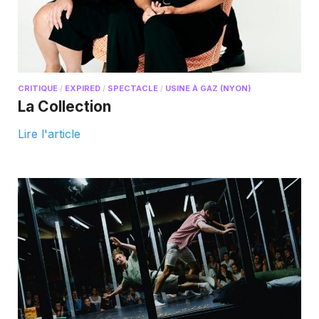
CRITIQUE
/
EXPIRED
/
SPECTACLE
/
USINE À GAZ (NYON)
La Collection
Lire l'article