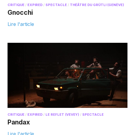
CRITIQUE
/
EXPIRED
/
SPECTACLE
/
THÉÂTRE DU GRÜTLI (GENÈVE)
Gnocchi
Lire l'article
CRITIQUE
/
EXPIRED
/
LE REFLET (VEVEY)
/
SPECTACLE
Pandax
Lire l'article