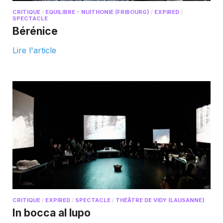
CRITIQUE
/
EQUILIBRE - NUITHONIE (FRIBOURG)
/
EXPIRED
/
SPECTACLE
Bérénice
Lire l'article
CRITIQUE
/
EXPIRED
/
SPECTACLE
/
THÉÂTRE DE VIDY (LAUSANNE)
In bocca al lupo