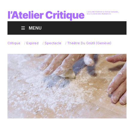
MENU
Critique
/
Expired
/
Spectacle
/
Théâtre Du Grütli (Genève)