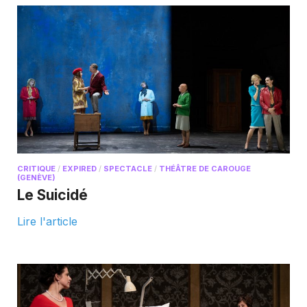
CRITIQUE
/
EXPIRED
/
SPECTACLE
/
THÉÂTRE DE CAROUGE
(GENÈVE)
Le Suicidé
Lire l'article