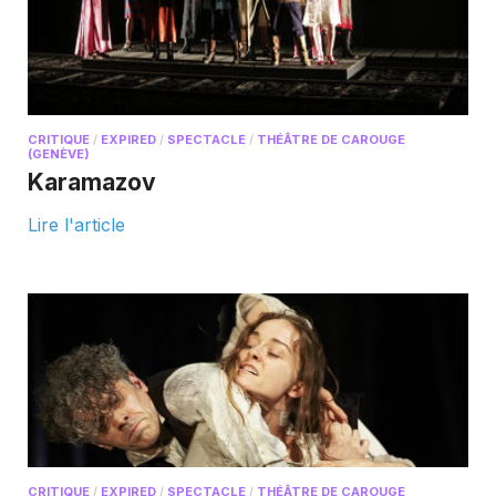
CRITIQUE
/
EXPIRED
/
SPECTACLE
/
THÉÂTRE DE CAROUGE
(GENÈVE)
Karamazov
Lire l'article
CRITIQUE
/
EXPIRED
/
SPECTACLE
/
THÉÂTRE DE CAROUGE