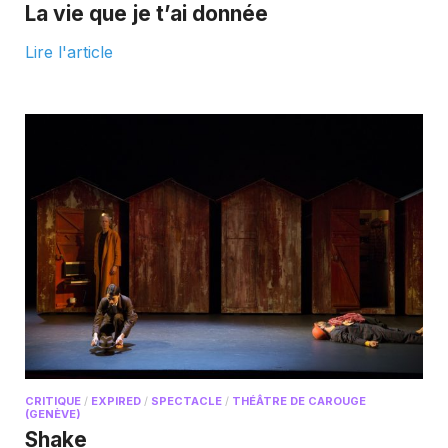
La vie que je t’ai donnée
Lire l'article
CRITIQUE
/
EXPIRED
/
SPECTACLE
/
THÉÂTRE DE CAROUGE
(GENÈVE)
Shake