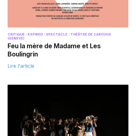
CRITIQUE
/
EXPIRED
/
SPECTACLE
/
THÉÂTRE DE CAROUGE
(GENÈVE)
Feu la mère de Madame et Les
Boulingrin
Lire l'article