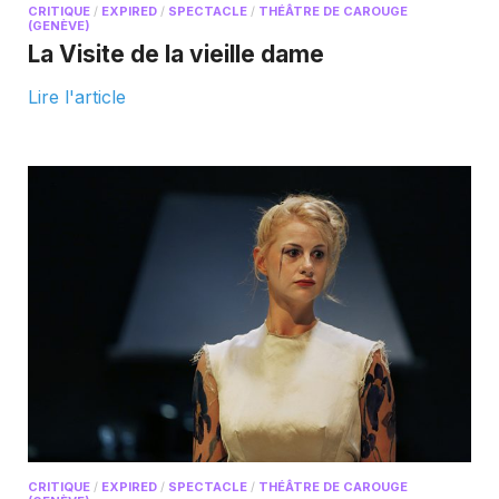
CRITIQUE
/
EXPIRED
/
SPECTACLE
/
THÉÂTRE DE CAROUGE
(GENÈVE)
La Visite de la vieille dame
Lire l'article
CRITIQUE
/
EXPIRED
/
SPECTACLE
/
THÉÂTRE DE CAROUGE