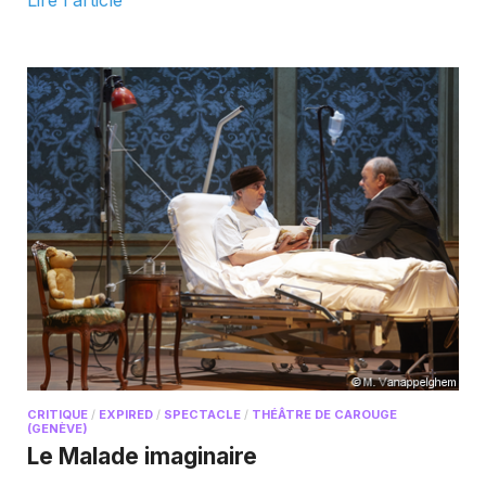
CRITIQUE
/
EXPIRED
/
SPECTACLE
/
THÉÂTRE DE CAROUGE
(GENÈVE)
Le Malade imaginaire