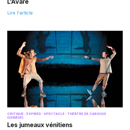
L’Avare
Lire l'article
CRITIQUE
/
EXPIRED
/
SPECTACLE
/
THÉÂTRE DE CAROUGE
(GENÈVE)
Les jumeaux vénitiens