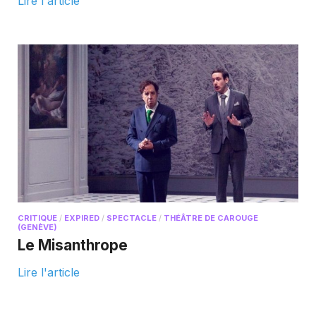
Lire l'article
CRITIQUE
/
EXPIRED
/
SPECTACLE
/
THÉÂTRE DE CAROUGE
(GENÈVE)
Le Misanthrope
Lire l'article