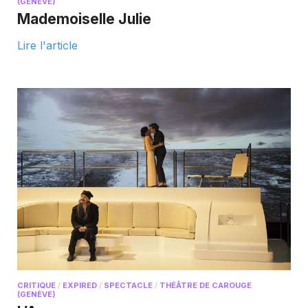
(GENÈVE)
Mademoiselle Julie
Lire l'article
CRITIQUE
/
EXPIRED
/
SPECTACLE
/
THÉÂTRE DE CAROUGE
(GENÈVE)