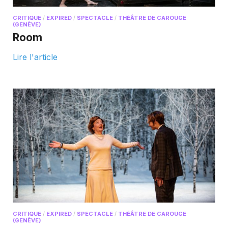
CRITIQUE
/
EXPIRED
/
SPECTACLE
/
THÉÂTRE DE CAROUGE
(GENÈVE)
Room
Lire l'article
CRITIQUE
/
EXPIRED
/
SPECTACLE
/
THÉÂTRE DE CAROUGE
(GENÈVE)