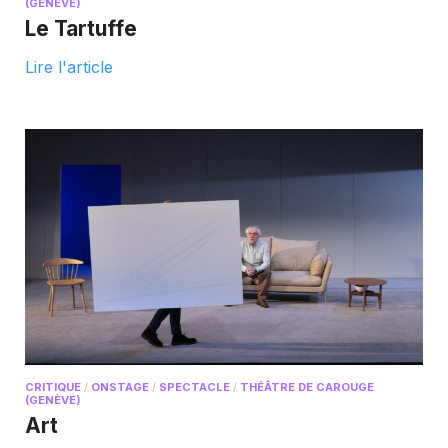
(GENÈVE)
Le Tartuffe
Lire l'article
CRITIQUE
/
ONSTAGE
/
SPECTACLE
/
THÉÂTRE DE CAROUGE
(GENÈVE)
Art