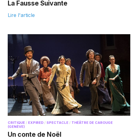
La Fausse Suivante
Lire l'article
CRITIQUE
/
EXPIRED
/
SPECTACLE
/
THÉÂTRE DE CAROUGE
(GENÈVE)
Un conte de Noël