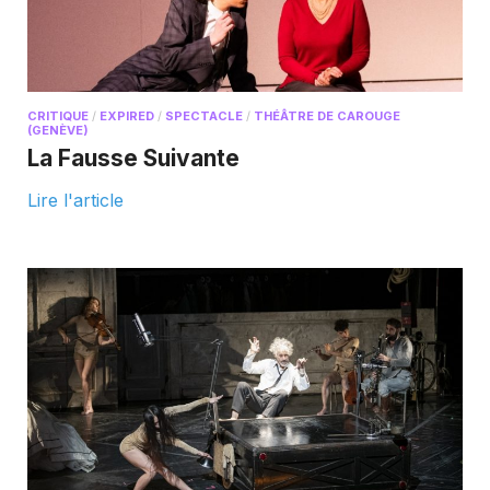
CRITIQUE
/
EXPIRED
/
SPECTACLE
/
THÉÂTRE DE CAROUGE
(GENÈVE)
La Fausse Suivante
Lire l'article