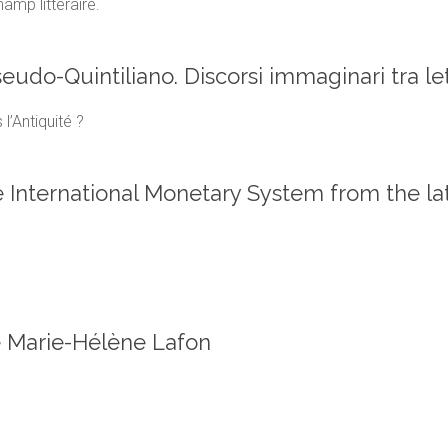
amp littéraire.
udo-Quintiliano. Discorsi immaginari tra let
l’Antiquité ?
 International Monetary System from the lat
de Marie-Hélène Lafon