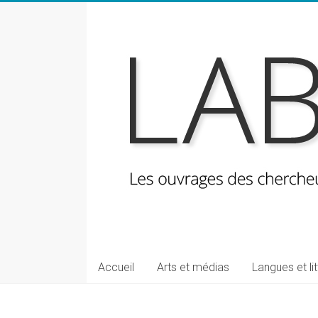
Skip
to
content
LabeLettres
Les
Accueil
Arts et médias
Langues et li
ouvrages
des
chercheuses