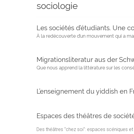
sociologie
et
chercheurs
de
la
Les sociétés d’étudiants. Une con
Faculté
À la redécouverte d’un mouvement qui a marqu
des
lettres
Migrationsliteratur aus der Sch
Que nous apprend la littérature sur les cons
L’enseignement du yiddish en F
Espaces des théâtres de société.
Des théâtres "chez soi": espaces scéniques e