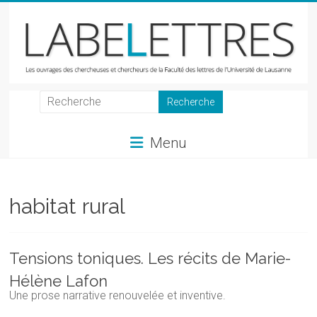
Skip
to
content
LabeLettres
Les
Menu
ouvrages
des
chercheuses
et
habitat rural
chercheurs
de
la
Tensions toniques. Les récits de Marie-
Faculté
Hélène Lafon
des
Une prose narrative renouvelée et inventive.
lettres