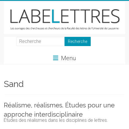
Skip
to
content
LabeLettres
Les
Menu
ouvrages
des
chercheuses
et
Sand
chercheurs
de
la
Réalisme, réalismes. Études pour une
Faculté
approche interdisciplinaire
des
Études des réalismes dans les disciplines de lettres.
lettres