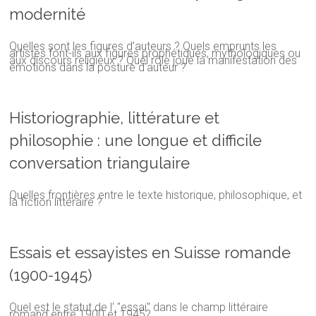
modernité
Quelles sont les figures d’auteurs ? Quels emprunts les
artistes font-ils aux figures prophétiques, mythologiques ou
aux discours religieux ? Quel rôle joue la manifestation des
émotions dans la posture d'auteur ?
Historiographie, littérature et
philosophie : une longue et difficile
conversation triangulaire
Quelles frontières entre le texte historique, philosophique, et
la fiction littéraire ?
Essais et essayistes en Suisse romande
(1900-1945)
Quel est le statut de l' "essai" dans le champ littéraire
romand entre 1900 et 1945?