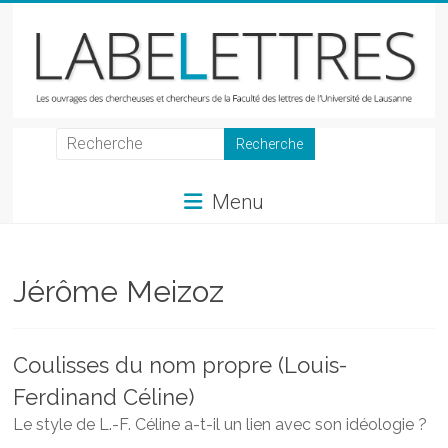
Skip
to
content
LabeLettres
Les
Menu
ouvrages
des
chercheuses
et
Jérôme Meizoz
chercheurs
de
la
Coulisses du nom propre (Louis-
Faculté
Ferdinand Céline)
des
lettres
Le style de L.-F. Céline a-t-il un lien avec son idéologie ?