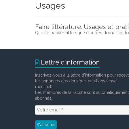
Usages
et
chercheurs
de
la
Faire littérature. Usages et prat
Faculté
Que se passe-t-il lorsque d'autres domaines font
des
lettres
Lettre d’information
Inscrivez-vous à la lettre d'information pour recevo
les annonces des dernières parutions (envoi
mensuel).
Les membres de la Faculté sont automatiquement
abonnés.