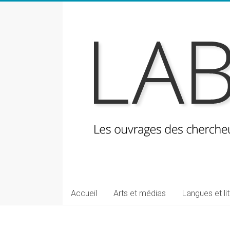
Skip
to
content
LabeLettres
Les
Accueil
Arts et médias
Langues et li
ouvrages
des
chercheuses