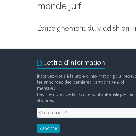
monde juif
et
chercheurs
de
la
L’enseignement du yiddish en F
Faculté
des
lettres
Lettre d’information
Inscrivez-vous à la lettre d'information pour recevo
les annonces des dernières parutions (envoi
mensuel).
Les membres de la Faculté sont automatiquement
abonnés.