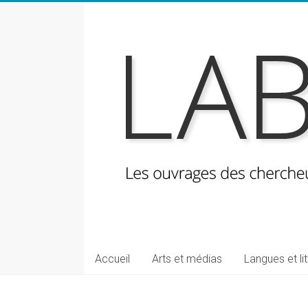
Skip
to
content
LabeLettres
Les
Accueil
Arts et médias
Langues et li
ouvrages
des
chercheuses