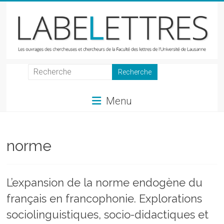
Skip
to
content
LabeLettres
Les
Menu
ouvrages
des
chercheuses
et
norme
chercheurs
de
la
L’expansion de la norme endogène du
Faculté
français en francophonie. Explorations
des
lettres
sociolinguistiques, socio-didactiques et