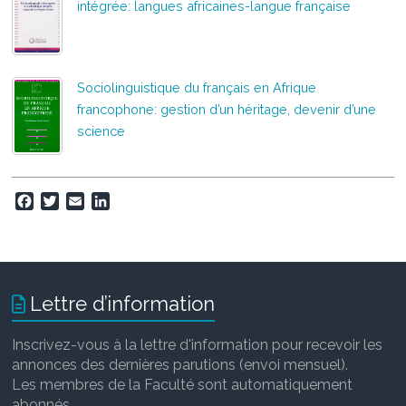
intégrée: langues africaines-langue française
Sociolinguistique du français en Afrique
francophone: gestion d’un héritage, devenir d’une
science
F
T
E
L
a
w
m
i
c
i
a
n
e
t
i
k
b
t
l
e
o
e
d
Lettre d’information
o
r
I
k
n
Inscrivez-vous à la lettre d'information pour recevoir les
annonces des dernières parutions (envoi mensuel).
Les membres de la Faculté sont automatiquement
abonnés.