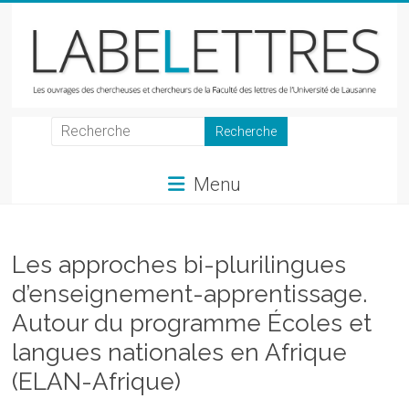
Skip
to
content
LabeLettres
Les
Menu
ouvrages
des
chercheuses
et
Les approches bi-plurilingues
chercheurs
d’enseignement-apprentissage.
de
Autour du programme Écoles et
la
Faculté
langues nationales en Afrique
des
(ELAN-Afrique)
lettres